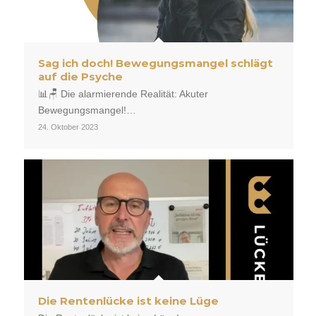
Sag ich doch! Bewegungsmangel schlägt
auf die Psyche
📊🪑 Die alarmierende Realität: Akuter
Bewegungsmangel!…
24. Oktober 2023
Die Rentenlücke ist keine Lüge