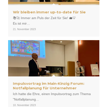
Wir bleiben immer up-to-date für Sie
📚🚀 Immer am Puls der Zeit für Sie! 💼💡
Es ist mir…
21. November 2023
Impulsvortrag im Main-Kinzig Forum:
Notfallplanung für Unternehmer
Ich hatte die Ehre, einen Impulsvortrag zum Thema
"Notfallplanung…
10. November 2023