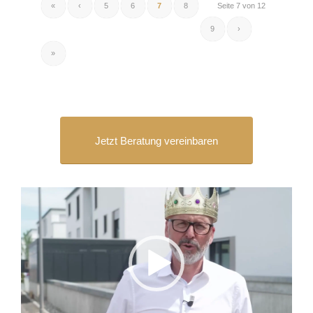
«
‹
5
6
7
8
Seite 7 von 12
9
›
»
Jetzt Beratung vereinbaren