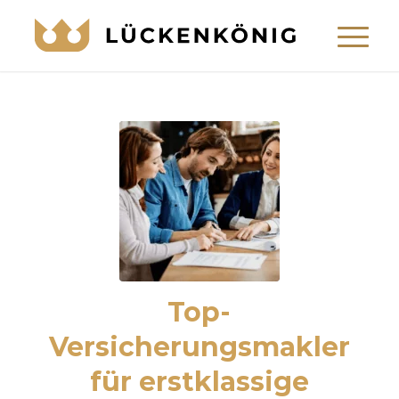
LÜCKENKÖNIG
Montserrat Bold
125 Spacing
Top-
Versicherungsmakler
für erstklassige